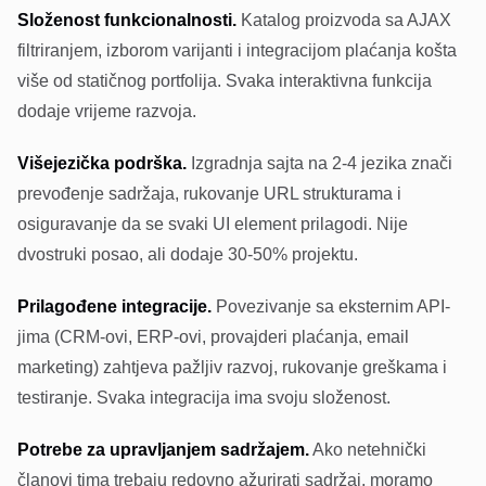
Složenost funkcionalnosti.
Katalog proizvoda sa AJAX
filtriranjem, izborom varijanti i integracijom plaćanja košta
više od statičnog portfolija. Svaka interaktivna funkcija
dodaje vrijeme razvoja.
Višejezička podrška.
Izgradnja sajta na 2-4 jezika znači
prevođenje sadržaja, rukovanje URL strukturama i
osiguravanje da se svaki UI element prilagodi. Nije
dvostruki posao, ali dodaje 30-50% projektu.
Prilagođene integracije.
Povezivanje sa eksternim API-
jima (CRM-ovi, ERP-ovi, provajderi plaćanja, email
marketing) zahtjeva pažljiv razvoj, rukovanje greškama i
testiranje. Svaka integracija ima svoju složenost.
Potrebe za upravljanjem sadržajem.
Ako netehnički
članovi tima trebaju redovno ažurirati sadržaj, moramo