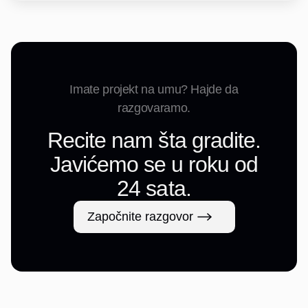
Imate projekt na umu? Hajde da
razgovaramo.
Recite nam šta gradite.
Javićemo se u roku od
24 sata.
Započnite razgovor