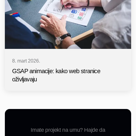
8. mart 2026.
GSAP animacije: kako web stranice
oživljavaju
Imate projekt na umu? Hajde da