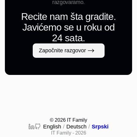
razgovaramo.
Recite nam šta gradite.
Javićemo se u roku od
24 sata.
Započnite razgovor
©
2026
IT Family
English
/
Deutsch
/
Srpski
IT Family
-
2026