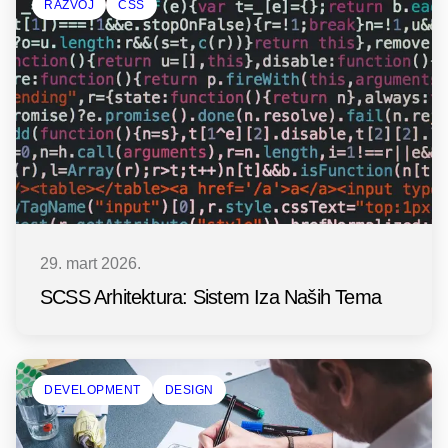
RAZVOJ
CSS
29. mart 2026.
SCSS Arhitektura: Sistem Iza Naših Tema
DEVELOPMENT
DESIGN